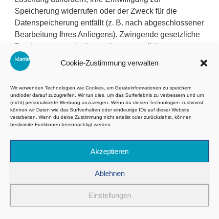
Speicherung widerrufen oder der Zweck für die
Datenspeicherung entfällt (z. B. nach abgeschlossener
Bearbeitung Ihres Anliegens). Zwingende gesetzliche
Bestimmungen – insbesondere gesetzliche
Aufbewahrungsfristen – bleiben unberührt.
Cookie-Zustimmung verwalten
5. Soziale Medien
Wir verwenden Technologien wie Cookies, um Geräteinformationen zu speichern
eRecht24 Safe Sharing Tool
und/oder darauf zuzugreifen. Wir tun dies, um das Surferlebnis zu verbessern und um
(nicht) personalisierte Werbung anzuzeigen. Wenn du diesen Technologien zustimmst,
können wir Daten wie das Surfverhalten oder eindeutige IDs auf dieser Website
Die Inhalte auf dieser Website können
verarbeiten. Wenn du deine Zustimmung nicht erteilst oder zurückziehst, können
bestimmte Funktionen beeinträchtigt werden.
datenschutzkonform in sozialen Netzwerken wie
Facebook, Twitter & Co. geteilt werden. Diese Seite
Akzeptieren
nutzt dafür das
eRecht24 Safe Sharing Tool
. Dieses
Tool stellt den direkten Kontakt zwischen den
Ablehnen
Netzwerken und Nutzern erst dann her, wenn der
Nutzer aktiv auf einen dieser Button klickt. Der Klick
Einstellungen
auf den Button stellt eine Einwilligung im Sinne des
Art. 6 Abs. 1 lit. a DSGVO und § 25 Abs. 1 TTDSG dar.