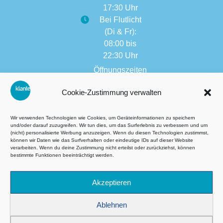
17:30 Uhr
Bei Flutlicht
(Di & Fr):
08:00 bis
22:30 Uhr
Öffnungszeiten
weitere
Cookie-Zustimmung verwalten
Filialen:
08:00 bis
17:30 Uhr
Wir verwenden Technologien wie Cookies, um Geräteinformationen zu speichern
und/oder darauf zuzugreifen. Wir tun dies, um das Surferlebnis zu verbessern und um
(nicht) personalisierte Werbung anzuzeigen. Wenn du diesen Technologien zustimmst,
können wir Daten wie das Surfverhalten oder eindeutige IDs auf dieser Website
verarbeiten. Wenn du deine Zustimmung nicht erteilst oder zurückziehst, können
AGB´s
bestimmte Funktionen beeinträchtigt werden.
Datenschutzbestimmungen
Akzeptieren
Impressum
Ablehnen
Cookie-Richtlinie (EU)