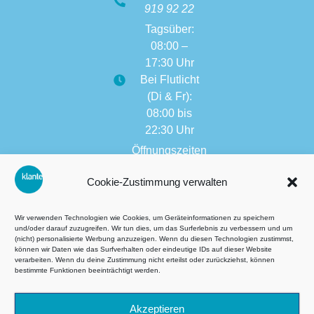
919 92 22
Tagsüber:
08:00 –
17:30 Uhr
Bei Flutlicht
(Di & Fr):
08:00 bis
22:30 Uhr
Öffnungszeiten
weitere
Cookie-Zustimmung verwalten
Filialen:
08:00 bis
17:30 Uhr
Wir verwenden Technologien wie Cookies, um Geräteinformationen zu speichern
und/oder darauf zuzugreifen. Wir tun dies, um das Surferlebnis zu verbessern und um
(nicht) personalisierte Werbung anzuzeigen. Wenn du diesen Technologien zustimmst,
können wir Daten wie das Surfverhalten oder eindeutige IDs auf dieser Website
verarbeiten. Wenn du deine Zustimmung nicht erteilst oder zurückziehst, können
Terms and Conditions (GTC
bestimmte Funktionen beeinträchtigt werden.
Privacy
Akzeptieren