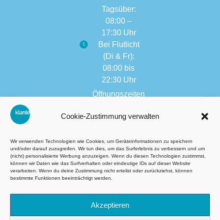
Tagsüber:
08:00 –
17:30 Uhr
Bei Flutlicht
(Di & Fr):
08:00 bis
22:30 Uhr
Öffnungszeiten
weitere
Cookie-Zustimmung verwalten
Filialen:
08:00 bis
17:30 Uhr
Wir verwenden Technologien wie Cookies, um Geräteinformationen zu speichern
und/oder darauf zuzugreifen. Wir tun dies, um das Surferlebnis zu verbessern und um
(nicht) personalisierte Werbung anzuzeigen. Wenn du diesen Technologien zustimmst,
können wir Daten wie das Surfverhalten oder eindeutige IDs auf dieser Website
verarbeiten. Wenn du deine Zustimmung nicht erteilst oder zurückziehst, können
AGB´s
bestimmte Funktionen beeinträchtigt werden.
Datenschutzbestimmungen
Akzeptieren
Impressum