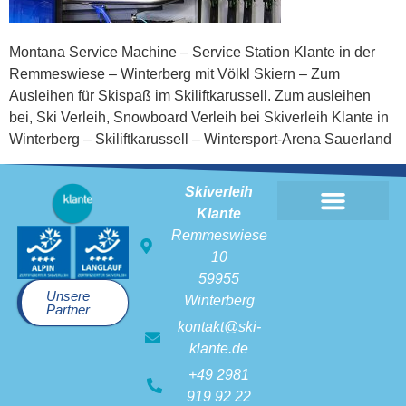
Montana Service Machine – Service Station Klante in der
Remmeswiese – Winterberg mit Völkl Skiern – Zum
Ausleihen für Skispaß im Skiliftkarussell. Zum ausleihen
bei, Ski Verleih, Snowboard Verleih bei Skiverleih Klante in
Winterberg – Skiliftkarussell – Wintersport-Arena Sauerland
Skiverleih
Klante
Skiverleih Klante
Remmeswiese
10
59955
Unsere
Winterberg
Partner
kontakt@ski-
klante.de
+49 2981
919 92 22