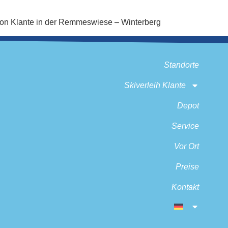
tion Klante in der Remmeswiese – Winterberg
Standorte
Skiverleih Klante
Depot
Service
Vor Ort
Preise
Kontakt