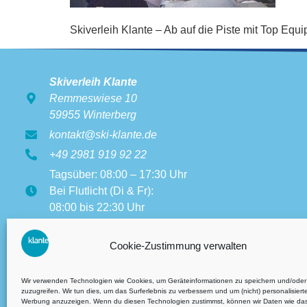
Skiverleih Klante – Ab auf die Piste mit Top Eq
Skiverleih Klante
Remmeswiese 10
59955 Winterberg
kontakt@ski-klante.de
+49 2981 919 92 22
Tagsüber: 08:00 – 17:30 Uhr
Bei Flutlicht (Di & Fr):
08:00 bis 22:30 Uhr
Öffnungszeiten weitere
Filialen:
Cookie-Zustimmung verwalten
08:00 bis 17:30 Uhr
Wir verwenden Technologien wie Cookies, um Geräteinformationen zu speichern und/oder
zuzugreifen. Wir tun dies, um das Surferlebnis zu verbessern und um (nicht) personalisiert
Werbung anzuzeigen. Wenn du diesen Technologien zustimmst, können wir Daten wie da