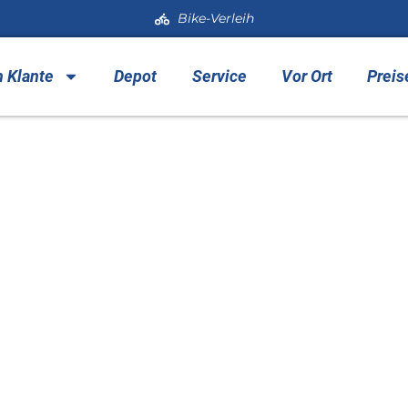
Bike-Verleih
h Klante
Depot
Service
Vor Ort
Preis
 Klante in der Remme