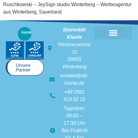
Ruschkowski – JeySign studio Winterberg – Werbeagentur
aus Winterberg, Sauerland
Skiverleih
Klante
Skiverleih Klante
Remmeswiese
10
59955
Unsere
Winterberg
Partner
kontakt@ski-
klante.de
+49 2981
919 92 22
Tagsüber:
08:00 –
17:30 Uhr
Bei Flutlicht
(Di & Fr):