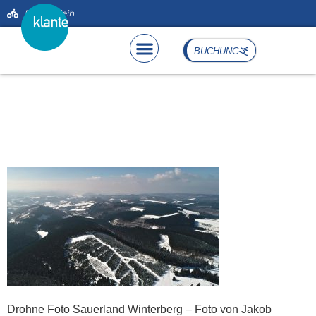
Bike-Verleih
springen
BUCHUNG
Drohne Foto Sauerland
Winterberg – ©JeySign
studio
Drohne Foto Sauerland Winterberg – Foto von Jakob