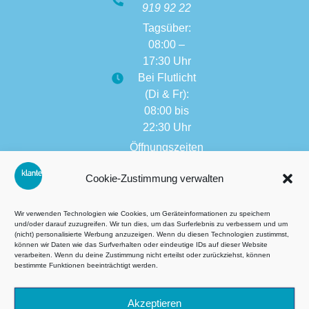
919 92 22
Tagsüber:
08:00 –
17:30 Uhr
Bei Flutlicht
(Di & Fr):
08:00 bis
22:30 Uhr
Öffnungszeiten
weitere
Cookie-Zustimmung verwalten
Filialen:
08:00 bis
17:30 Uhr
Wir verwenden Technologien wie Cookies, um Geräteinformationen zu speichern
und/oder darauf zuzugreifen. Wir tun dies, um das Surferlebnis zu verbessern und um
(nicht) personalisierte Werbung anzuzeigen. Wenn du diesen Technologien zustimmst,
können wir Daten wie das Surfverhalten oder eindeutige IDs auf dieser Website
verarbeiten. Wenn du deine Zustimmung nicht erteilst oder zurückziehst, können
AGB´s
bestimmte Funktionen beeinträchtigt werden.
Datenschutzbestimmungen
Akzeptieren