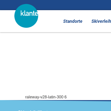
springen
Standorte
Skiverlei
raleway-v28-lati
raleway-v28-latin-300 6