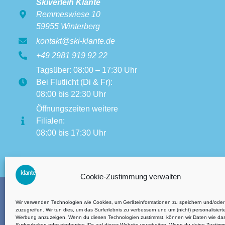
Skiverleih Klante
Remmeswiese 10
59955 Winterberg
kontakt@ski-klante.de
+49 2981 919 92 22
Tagsüber: 08:00 – 17:30 Uhr
Bei Flutlicht (Di & Fr):
08:00 bis 22:30 Uhr
Öffnungszeiten weitere
Filialen:
08:00 bis 17:30 Uhr
Cookie-Zustimmung verwalten
Wir verwenden Technologien wie Cookies, um Geräteinformationen zu speichern und/oder
zuzugreifen. Wir tun dies, um das Surferlebnis zu verbessern und um (nicht) personalisiert
Werbung anzuzeigen. Wenn du diesen Technologien zustimmst, können wir Daten wie da
AGB´s
Surfverhalten oder eindeutige IDs auf dieser Website verarbeiten. Wenn du deine Zustim