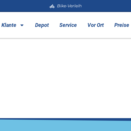
Bike-Verleih
h Klante
Depot
Service
Vor Ort
Preise
n-300