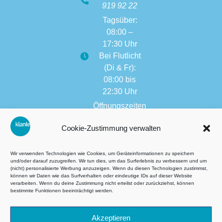
919 92 22
Tagsüber:
08:00 –
17:30 Uhr
Bei Flutlicht
(Di & Fr):
08:00 bis
22:30 Uhr
Öffnungszeiten
weitere
Cookie-Zustimmung verwalten
Filialen:
08:00 bis
17:30 Uhr
Wir verwenden Technologien wie Cookies, um Geräteinformationen zu speichern
und/oder darauf zuzugreifen. Wir tun dies, um das Surferlebnis zu verbessern und um
(nicht) personalisierte Werbung anzuzeigen. Wenn du diesen Technologien zustimmst,
können wir Daten wie das Surfverhalten oder eindeutige IDs auf dieser Website
verarbeiten. Wenn du deine Zustimmung nicht erteilst oder zurückziehst, können
AGB´s
bestimmte Funktionen beeinträchtigt werden.
Datenschutzbestimmungen
Akzeptieren