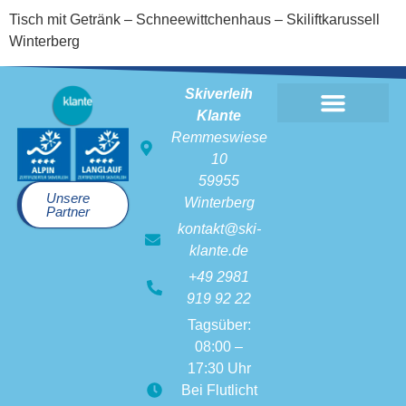
Tisch mit Getränk – Schneewittchenhaus – Skiliftkarussell
Winterberg
Skiverleih
Klante
Skiverleih Klante
Remmeswiese
10
59955
Unsere
Winterberg
Partner
kontakt@ski-
klante.de
+49 2981
919 92 22
Tagsüber:
08:00 –
17:30 Uhr
Bei Flutlicht