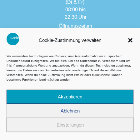
(Di & Fr):
08:00 bis
22:30 Uhr
Öffnungszeiten
weitere
Cookie-Zustimmung verwalten
Filialen:
08:00 bis
17:30 Uhr
Wir verwenden Technologien wie Cookies, um Geräteinformationen zu speichern
und/oder darauf zuzugreifen. Wir tun dies, um das Surferlebnis zu verbessern und um
(nicht) personalisierte Werbung anzuzeigen. Wenn du diesen Technologien zustimmst,
können wir Daten wie das Surfverhalten oder eindeutige IDs auf dieser Website
verarbeiten. Wenn du deine Zustimmung nicht erteilst oder zurückziehst, können
AGB´s
bestimmte Funktionen beeinträchtigt werden.
Datenschutzbestimmungen
Akzeptieren
Impressum
Ablehnen
Cookie-Richtlinie (EU)
Einstellungen
©2026 Alle Rechte vorbehalten – Ski Klante