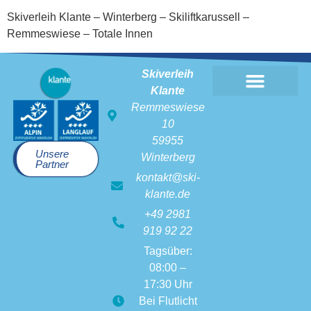
Skiverleih Klante – Winterberg – Skiliftkarussell –
Remmeswiese – Totale Innen
Skiverleih
Klante
Skiverleih Klante
Remmeswiese
10
59955
Unsere
Winterberg
Partner
kontakt@ski-
klante.de
+49 2981
919 92 22
Tagsüber:
08:00 –
17:30 Uhr
Bei Flutlicht