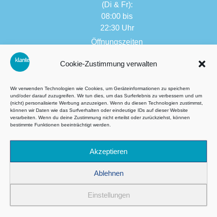
(Di & Fr):
08:00 bis
22:30 Uhr
Öffnungszeiten
weitere
Cookie-Zustimmung verwalten
Filialen:
08:00 bis
17:30 Uhr
Wir verwenden Technologien wie Cookies, um Geräteinformationen zu speichern
und/oder darauf zuzugreifen. Wir tun dies, um das Surferlebnis zu verbessern und um
(nicht) personalisierte Werbung anzuzeigen. Wenn du diesen Technologien zustimmst,
können wir Daten wie das Surfverhalten oder eindeutige IDs auf dieser Website
verarbeiten. Wenn du deine Zustimmung nicht erteilst oder zurückziehst, können
AGB´s
bestimmte Funktionen beeinträchtigt werden.
Datenschutzbestimmungen
Akzeptieren
Impressum
Ablehnen
Cookie-Richtlinie (EU)
Einstellungen
©2026 Alle Rechte vorbehalten – Ski Klante