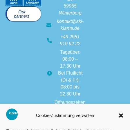
59955
Our
Winterberg
partners
kontakt@ski-
klante.de
+49 2981
919 92 22
Tagsüber:
08:00 –
17:30 Uhr
Bei Flutlicht
(Di & Fr):
08:00 bis
22:30 Uhr
Öffnungszeiten
weitere
Cookie-Zustimmung verwalten
Filialen:
08:00 bis