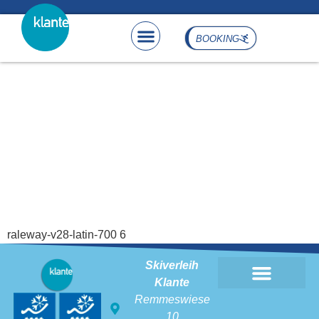
content
BOOKING
raleway-v28-latin-700
raleway-v28-latin-700 6
Skiverleih
Klante
Remmeswiese
10