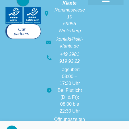
Klante
Remmeswiese
10
59955
Our
Winterberg
partners
kontakt@ski-
klante.de
+49 2981
919 92 22
Tagsüber:
08:00 –
17:30 Uhr
Bei Flutlicht
(Di & Fr):
08:00 bis
22:30 Uhr
Öffnungszeiten
weitere