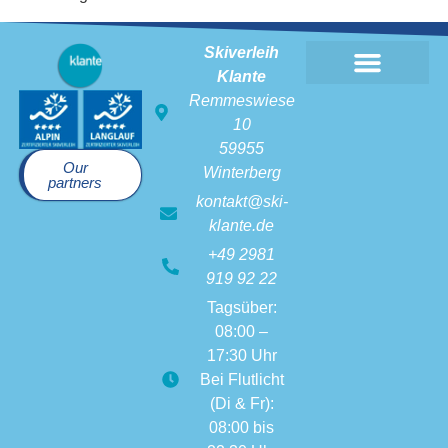
Skiverleih
Klante
Remmeswiese
10
59955
Our
Winterberg
partners
kontakt@ski-
klante.de
+49 2981
919 92 22
Tagsüber:
08:00 –
17:30 Uhr
Bei Flutlicht
(Di & Fr):
08:00 bis