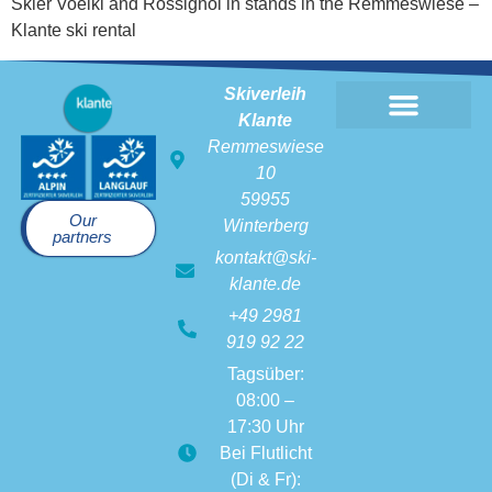
Skier Voelkl and Rossignol in stands in the Remmeswiese –
Klante ski rental
Skiverleih
Klante
Remmeswiese
10
59955
Our
Winterberg
partners
kontakt@ski-
klante.de
+49 2981
919 92 22
Tagsüber:
08:00 –
17:30 Uhr
Bei Flutlicht
(Di & Fr):