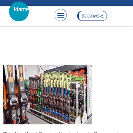
content
BOOKING
Skier Voelkl and Rossignol
in stands in the
Remmeswiese