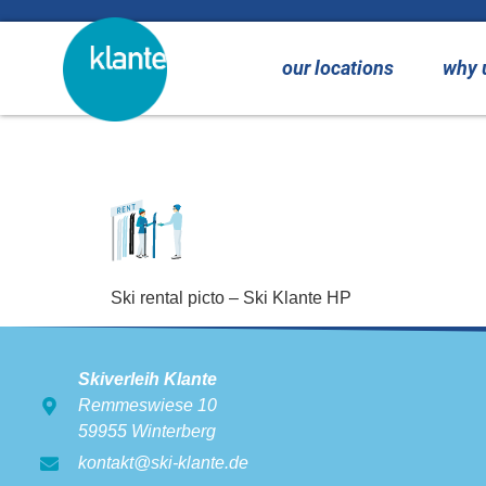
content
our locations
why 
Ski rental picto
Ski rental picto – Ski Klante HP
Skiverleih Klante
Remmeswiese 10
59955 Winterberg
kontakt@ski-klante.de