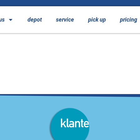
us
depot
service
pick up
pricing
 – Ski Klante HP