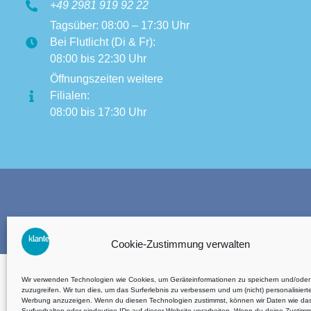
+49 2981 919 92 22
Tagsüber: 08:00 – 17:30 Uhr
Bei Flutlicht (Di & Fr):
08:00 bis 22:30 Uhr
Öffnungszeiten weitere
Filialen:
08:00 bis 17:30 Uhr
Terms 
Cookie-Zustimmung verwalten
Wir verwenden Technologien wie Cookies, um Geräteinformationen zu speichern und/oder
zuzugreifen. Wir tun dies, um das Surferlebnis zu verbessern und um (nicht) personalisiert
Werbung anzuzeigen. Wenn du diesen Technologien zustimmst, können wir Daten wie da
Surfverhalten oder eindeutige IDs auf dieser Website verarbeiten. Wenn du deine Zustim