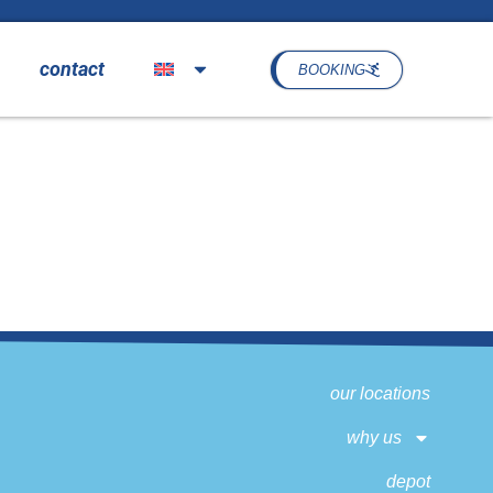
contact
BOOKING
our locations
why us
depot