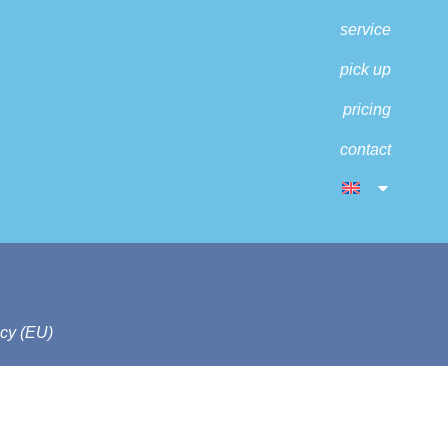
service
pick up
pricing
contact
icy (EU)