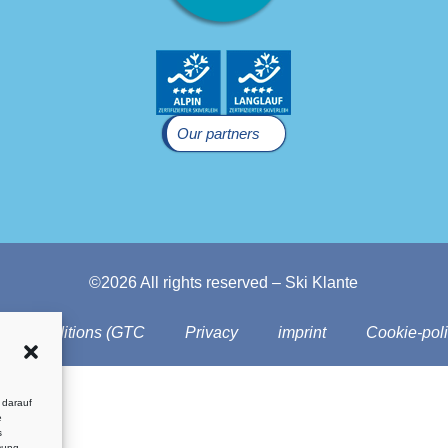
Our partners
©2026 All rights reserved – Ski Klante
and Conditions (GTC
Privacy
imprint
Cookie-pol
 darauf
e
s
mung