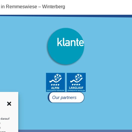
te in Remmeswiese – Winterberg
Our partners
 darauf
e
s
mung