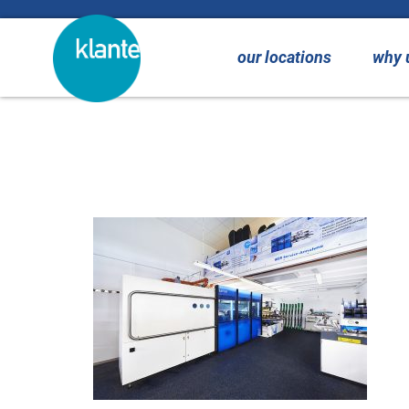
content
our locations
why 
Saphir Service 
Remmeswiese –