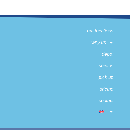
our locations
why us
depot
service
pick up
pricing
contact