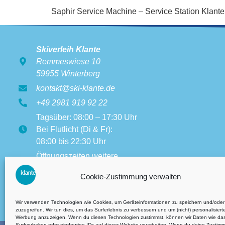
Saphir Service Machine – Service Station Klan
Skiverleih Klante
Remmeswiese 10
59955 Winterberg
kontakt@ski-klante.de
+49 2981 919 92 22
Tagsüber: 08:00 – 17:30 Uhr
Bei Flutlicht (Di & Fr):
08:00 bis 22:30 Uhr
Öffnungszeiten weitere
Filialen:
Cookie-Zustimmung verwalten
08:00 bis 17:30 Uhr
Wir verwenden Technologien wie Cookies, um Geräteinformationen zu speichern und/oder
zuzugreifen. Wir tun dies, um das Surferlebnis zu verbessern und um (nicht) personalisiert
Werbung anzuzeigen. Wenn du diesen Technologien zustimmst, können wir Daten wie da
Surfverhalten oder eindeutige IDs auf dieser Website verarbeiten. Wenn du deine Zustim