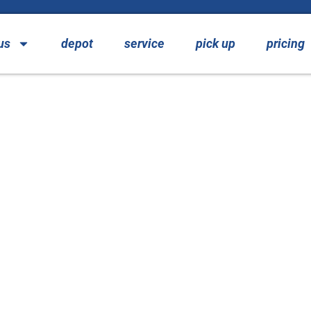
us
depot
service
pick up
pricing
Machine – Service Sta
 Winterberg