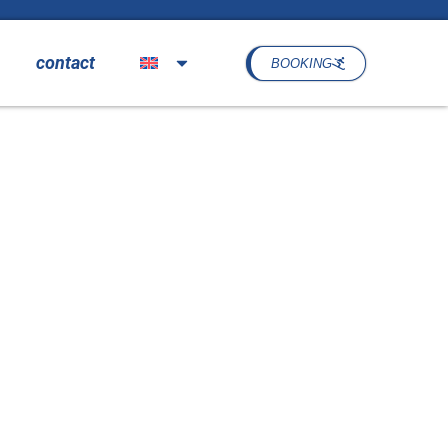
contact
BOOKING
tion Klante in