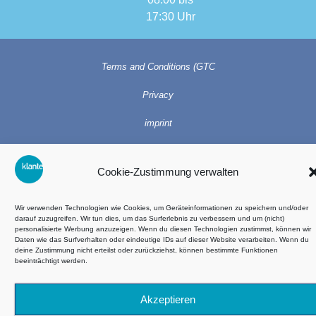
17:30 Uhr
Terms and Conditions (GTC
Privacy
imprint
Cookie-policy (EU)
Cookie-Zustimmung verwalten
©2026 All rights reserved – Ski Klante
Wir verwenden Technologien wie Cookies, um Geräteinformationen zu speichern und/oder
darauf zuzugreifen. Wir tun dies, um das Surferlebnis zu verbessern und um (nicht)
personalisierte Werbung anzuzeigen. Wenn du diesen Technologien zustimmst, können wir
Daten wie das Surfverhalten oder eindeutige IDs auf dieser Website verarbeiten. Wenn du
deine Zustimmung nicht erteilst oder zurückziehst, können bestimmte Funktionen
beeinträchtigt werden.
Akzeptieren