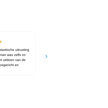
astische uitrusting
War im Januar mit beiden Kindern da. H
eman was zelfs zo
wunderbar geklappt. Zu Stoßzeiten ist i
et uitdoen van de
los und der Laden ist klein. Deswegen
icegericht en
gleich in der früh kommen direkt nach 
klappt's 😉
Erik Richter