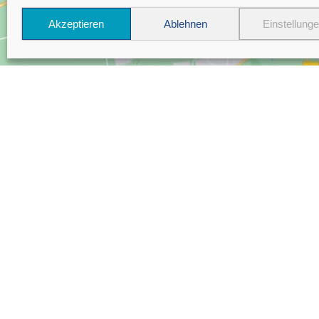
Akzeptieren
Ablehnen
Einstellung
Skiverleih Klante
Remmeswiese 10
59955 Winterberg
kontakt@ski-klante.de
+49 2981 919 92 22
Tagsüber: 08:00 – 17:30 Uhr