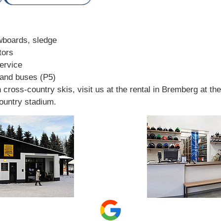
wboards, sledge
tors
ervice
 and buses (P5)
n cross-country skis, visit us at the rental in Bremberg at th
country stadium.