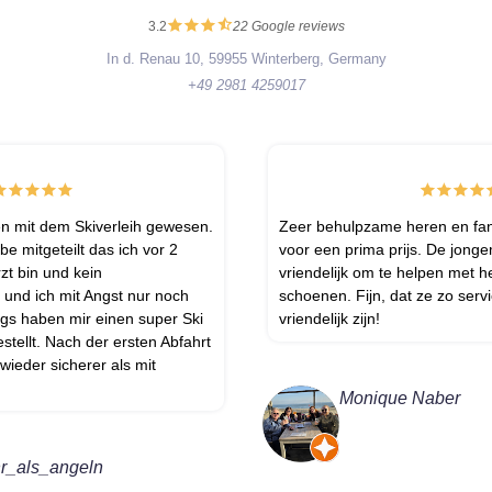
3.2
22 Google reviews
In d. Renau 10, 59955 Winterberg, Germany
+49 2981 4259017
en mit dem Skiverleih gewesen.
Zeer behulpzame heren en fant
be mitgeteilt das ich vor 2
voor een prima prijs. De jong
zt bin und kein
vriendelijk om te helpen met h
 und ich mit Angst nur noch
schoenen. Fijn, dat ze zo serv
ngs haben mir einen super Ski
vriendelijk zijn!
tellt. Nach der ersten Abfahrt
 wieder sicherer als mit
Monique Naber
r_als_angeln