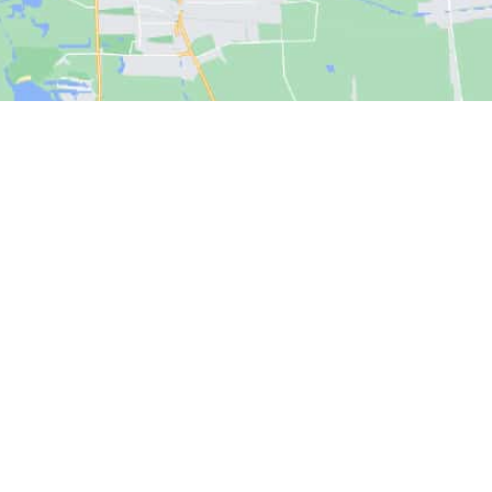
our locations
why us
depot
service