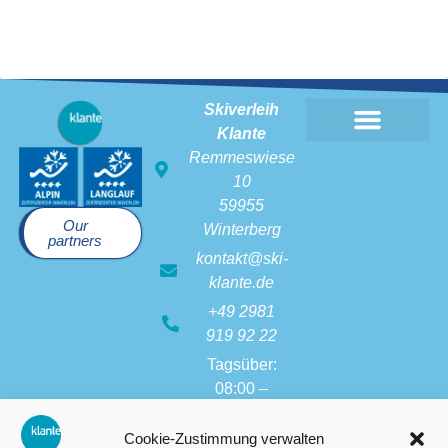
Skiverleih
Klante
Remmeswiese
10
59955
Our
Winterberg
partners
kontakt@ski-
klante.de
+49 2981
919 92 22
Tagsüber:
08:00 –
17:30 Uhr
Bei Flutlicht
Cookie-Zustimmung verwalten