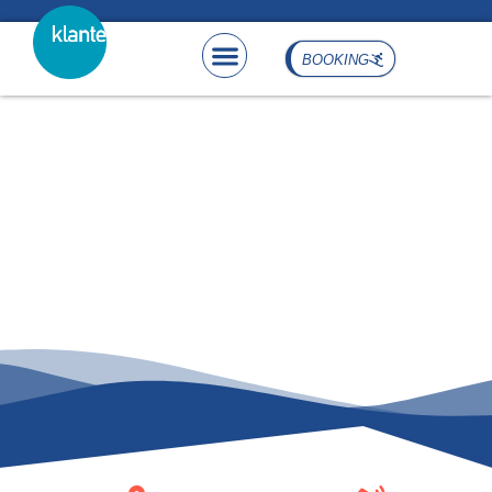
content
BOOKING
Skiverleih
Schneewittchenhaus​​