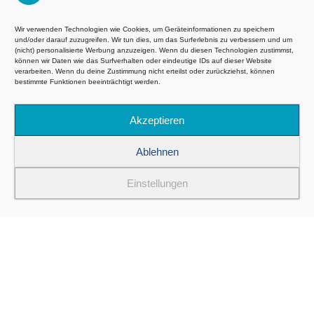
(Di & Fr):
08:00 bis
Wir verwenden Technologien wie Cookies, um Geräteinformationen zu speichern
und/oder darauf zuzugreifen. Wir tun dies, um das Surferlebnis zu verbessern und um
22:30 Uhr
(nicht) personalisierte Werbung anzuzeigen. Wenn du diesen Technologien zustimmst,
Öffnungszeiten
können wir Daten wie das Surfverhalten oder eindeutige IDs auf dieser Website
verarbeiten. Wenn du deine Zustimmung nicht erteilst oder zurückziehst, können
weitere
bestimmte Funktionen beeinträchtigt werden.
Filialen:
08:00 bis
Akzeptieren
17:30 Uhr
Ablehnen
Terms and Conditions (GTC
Einstellungen
Privacy
imprint
Cookie-policy (EU)
©2026 All rights reserved – Ski Klante