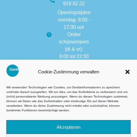
919 92 22
Openingstijden
overdag: 8:00 -
17:30 uur
Onder
schijnwerpers
(di & vr):
8:00 tot 22:30
Openingstijden
Cookie-Zustimmung verwalten
van andere
vestigingen:
8:00 tot 17:30
Wir verwenden Technologien wie Cookies, um Geräteinformationen zu speichern
und/oder darauf zuzugreifen. Wir tun dies, um das Surferlebnis zu verbessern und um
(nicht) personalisierte Werbung anzuzeigen. Wenn du diesen Technologien zustimmst,
können wir Daten wie das Surfverhalten oder eindeutige IDs auf dieser Website
verarbeiten. Wenn du deine Zustimmung nicht erteilst oder zurückziehst, können
Algemene voorwaarden (AVG)
bestimmte Funktionen beeinträchtigt werden.
Datenschutz
Akzeptieren
Impressie