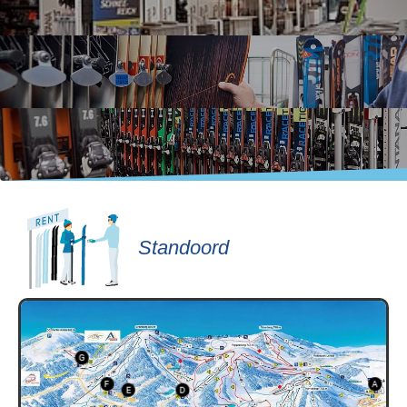
Standoord
G
F
A
E
D