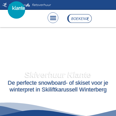
de
skiverhuur
fietsverhuur
inhoud
BOEKEN
Skiverhuur Klante
Skiverhuur Klante
De perfecte snowboard- of skiset voor je
winterpret in Skiliftkarussell Winterberg