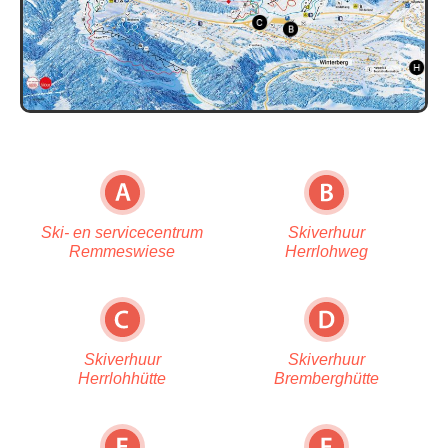
C
B
H
Ski- en servicecentrum
Skiverhuur
Remmeswiese
Herrlohweg
Skiverhuur
Skiverhuur
Herrlohhütte
Bremberghütte