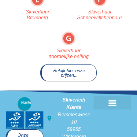
Skiverhuur
Skiverhuur
Bremberg
Schneewittchenhaus
Skiverhuur
noordelijke helling
Bekijk hier onze
prijzen...
Skiverleih
Klante
Skiverhuur Klante
Remmeswiese
10
59955
Onze
Winterberg