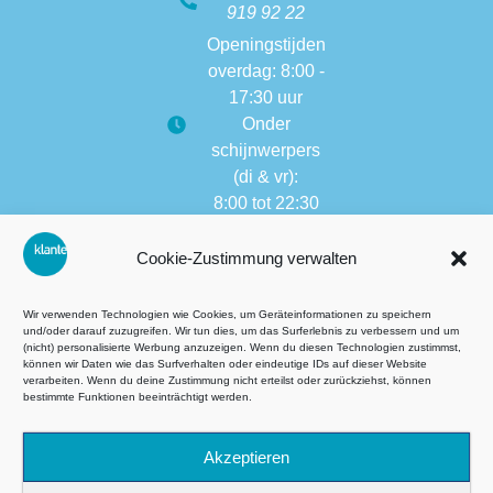
919 92 22
Openingstijden
overdag: 8:00 -
17:30 uur
Onder
schijnwerpers
(di & vr):
8:00 tot 22:30
Openingstijden
Cookie-Zustimmung verwalten
van andere
vestigingen:
8:00 tot 17:30
Wir verwenden Technologien wie Cookies, um Geräteinformationen zu speichern
und/oder darauf zuzugreifen. Wir tun dies, um das Surferlebnis zu verbessern und um
(nicht) personalisierte Werbung anzuzeigen. Wenn du diesen Technologien zustimmst,
können wir Daten wie das Surfverhalten oder eindeutige IDs auf dieser Website
verarbeiten. Wenn du deine Zustimmung nicht erteilst oder zurückziehst, können
Algemene voorwaarden (AVG)
bestimmte Funktionen beeinträchtigt werden.
Datenschutz
Akzeptieren
Impressie