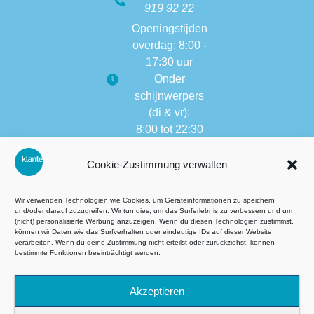
919 92 22
Openingstijden
overdag: 8:00 -
17:30 uur
Onder
schijnwerpers
(di & vr):
8:00 tot 22:30
Openingstijden
Cookie-Zustimmung verwalten
van andere
vestigingen:
8:00 tot 17:30
Wir verwenden Technologien wie Cookies, um Geräteinformationen zu speichern
und/oder darauf zuzugreifen. Wir tun dies, um das Surferlebnis zu verbessern und um
(nicht) personalisierte Werbung anzuzeigen. Wenn du diesen Technologien zustimmst,
können wir Daten wie das Surfverhalten oder eindeutige IDs auf dieser Website
verarbeiten. Wenn du deine Zustimmung nicht erteilst oder zurückziehst, können
Algemene voorwaarden (AVG)
bestimmte Funktionen beeinträchtigt werden.
Datenschutz
Akzeptieren
Impressie