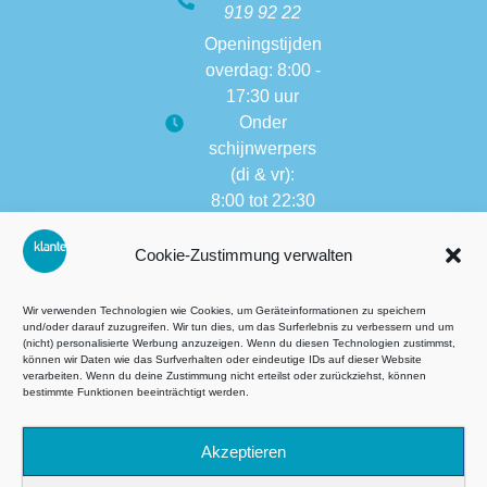
919 92 22
Openingstijden
overdag: 8:00 -
17:30 uur
Onder
schijnwerpers
(di & vr):
8:00 tot 22:30
Openingstijden
Cookie-Zustimmung verwalten
van andere
vestigingen:
8:00 tot 17:30
Wir verwenden Technologien wie Cookies, um Geräteinformationen zu speichern
und/oder darauf zuzugreifen. Wir tun dies, um das Surferlebnis zu verbessern und um
(nicht) personalisierte Werbung anzuzeigen. Wenn du diesen Technologien zustimmst,
können wir Daten wie das Surfverhalten oder eindeutige IDs auf dieser Website
verarbeiten. Wenn du deine Zustimmung nicht erteilst oder zurückziehst, können
Algemene voorwaarden (AVG)
bestimmte Funktionen beeinträchtigt werden.
Datenschutz
Akzeptieren
Impressie