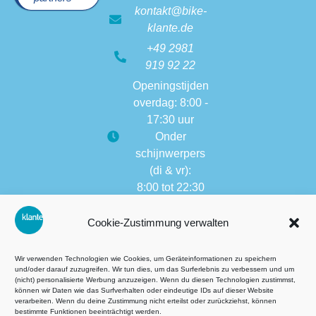
kontakt@bike-
klante.de
+49 2981
919 92 22
Openingstijden
overdag: 8:00 -
17:30 uur
Onder
schijnwerpers
(di & vr):
8:00 tot 22:30
Openingstijden
Cookie-Zustimmung verwalten
van andere
vestigingen:
8:00 tot 17:30
Wir verwenden Technologien wie Cookies, um Geräteinformationen zu speichern
und/oder darauf zuzugreifen. Wir tun dies, um das Surferlebnis zu verbessern und um
(nicht) personalisierte Werbung anzuzeigen. Wenn du diesen Technologien zustimmst,
können wir Daten wie das Surfverhalten oder eindeutige IDs auf dieser Website
verarbeiten. Wenn du deine Zustimmung nicht erteilst oder zurückziehst, können
Algemene voorwaarden (AVG)
bestimmte Funktionen beeinträchtigt werden.