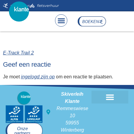
de
skiverhuur
fietsverhuur
inhoud
BOEKEN
E-Track Trail 2
E-Track Trail 2
Geef een reactie
Je moet
ingelogd zijn op
om een reactie te plaatsen.
Skiverleih
Klante
Skiverhuur Klante
Remmeswiese
10
59955
Onze
Winterberg
partners