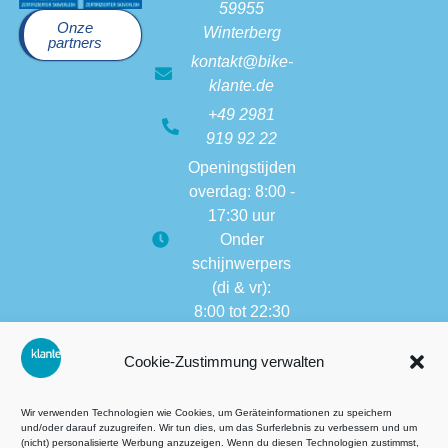
59955
Onze
Winterberg
partners
kontakt@bike-
klante.de
+49 2981
919 92 22
Openingstijden
overdag: 8:00 -
17:30 uur
Onder
schijnwerpers
(di & vr):
8:00 tot 22:30
Openingstijden
Cookie-Zustimmung verwalten
van andere
vestigingen:
8:00 tot 17:30
Wir verwenden Technologien wie Cookies, um Geräteinformationen zu speichern
und/oder darauf zuzugreifen. Wir tun dies, um das Surferlebnis zu verbessern und um
(nicht) personalisierte Werbung anzuzeigen. Wenn du diesen Technologien zustimmst,