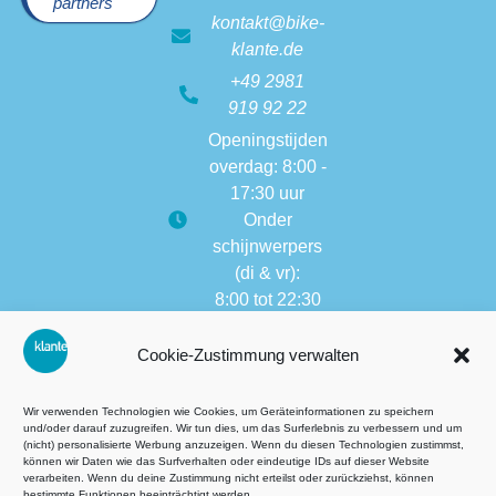
partners
kontakt@bike-
klante.de
+49 2981
919 92 22
Openingstijden
overdag: 8:00 -
17:30 uur
Onder
schijnwerpers
(di & vr):
8:00 tot 22:30
Openingstijden
Cookie-Zustimmung verwalten
van andere
vestigingen:
8:00 tot 17:30
Wir verwenden Technologien wie Cookies, um Geräteinformationen zu speichern
und/oder darauf zuzugreifen. Wir tun dies, um das Surferlebnis zu verbessern und um
(nicht) personalisierte Werbung anzuzeigen. Wenn du diesen Technologien zustimmst,
können wir Daten wie das Surfverhalten oder eindeutige IDs auf dieser Website
verarbeiten. Wenn du deine Zustimmung nicht erteilst oder zurückziehst, können
Algemene voorwaarden (AVG)
bestimmte Funktionen beeinträchtigt werden.