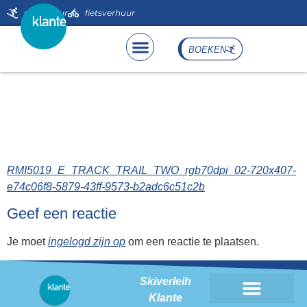
de
skiverhuur
fietsverhuur
inhoud
BOEKEN
RMI5019_E_TRACK_TRAIL_T
720×407-e74c06f8-5879-
43ff-9573-b2adc6c51c2b
RMI5019_E_TRACK_TRAIL_TWO_rgb70dpi_02-720x407-
e74c06f8-5879-43ff-9573-b2adc6c51c2b
Geef een reactie
Je moet
ingelogd zijn op
om een reactie te plaatsen.
Skiverleih
Klante
Skiverhuur Klante