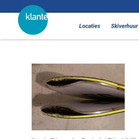
de
inhoud
Locaties
Skiverhuur
voordat