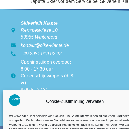
Kaputte Skier vor dem Service bei Skiverleih Kla
Skiverleih Klante
Remmeswiese 10
59955 Winterberg
kontakt@bike-klante.de
+49 2981 919 92 22
Openingstijden overdag:
8:00 - 17:30 uur
Onder schijnwerpers (di &
vr):
8:00 tot 22:30
Openingstijden van andere
Cookie-Zustimmung verwalten
vestigingen:
8:00 tot 17:30
Wir verwenden Technologien wie Cookies, um Geräteinformationen zu speichern und/oder
zuzugreifen. Wir tun dies, um das Surferlebnis zu verbessern und um (nicht) personalisiert
Werbung anzuzeigen. Wenn du diesen Technologien zustimmst, können wir Daten wie da
Surfverhalten oder eindeutige IDs auf dieser Website verarbeiten. Wenn du deine Zustim