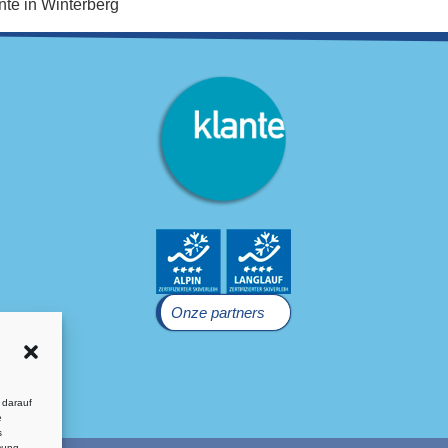
nte in Winterberg
Onze partners
 darauf
e
s
mung