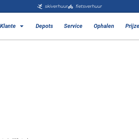
skiverhuur
fietsverhuur
 Klante
Depots
Service
Ophalen
Prijz