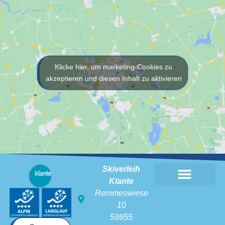
Klicke hier, um marketing-Cookies zu
akzeptieren und diesen Inhalt zu aktivieren
Skiverleih
Klante
Skiverhuur Klante
Remmeswiese
10
59955