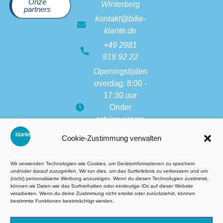
Onze
Winterberg
partners
kontakt@bike-
klante.de
+49 2981
919 92 22
Openingstijden
overdag: 8:00 -
17:30 uur
Onder
schijnwerpers
(di & vr):
Cookie-Zustimmung verwalten
8:00 tot 22:30
Openingstijden
Wir verwenden Technologien wie Cookies, um Geräteinformationen zu speichern
van andere
und/oder darauf zuzugreifen. Wir tun dies, um das Surferlebnis zu verbessern und um
(nicht) personalisierte Werbung anzuzeigen. Wenn du diesen Technologien zustimmst,
vestigingen:
können wir Daten wie das Surfverhalten oder eindeutige IDs auf dieser Website
8:00 tot 17:30
verarbeiten. Wenn du deine Zustimmung nicht erteilst oder zurückziehst, können
bestimmte Funktionen beeinträchtigt werden.