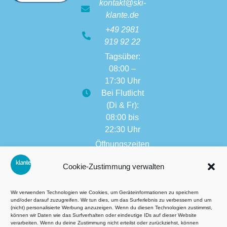
kontakt@ski-
klante.de
+49 2981
919 92 22
Tagsüber:
08:00 –
17:30 Uhr
Bei Flutlicht
(Di & Fr):
08:00 bis
22:30 Uhr
Öffnungszeiten
weitere
Cookie-Zustimmung verwalten
Filialen:
08:00 bis
17:30 Uhr
Wir verwenden Technologien wie Cookies, um Geräteinformationen zu speichern
und/oder darauf zuzugreifen. Wir tun dies, um das Surferlebnis zu verbessern und um
(nicht) personalisierte Werbung anzuzeigen. Wenn du diesen Technologien zustimmst,
können wir Daten wie das Surfverhalten oder eindeutige IDs auf dieser Website
verarbeiten. Wenn du deine Zustimmung nicht erteilst oder zurückziehst, können