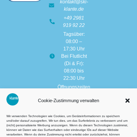
kontakt@ski-
klante.de
+49 2981
919 92 22
Tagsüber:
08:00 –
17:30 Uhr
Bei Flutlicht
(Di & Fr):
08:00 bis
22:30 Uhr
Öffnungszeiten
weitere
Cookie-Zustimmung verwalten
Filialen:
08:00 bis
17:30 Uhr
Wir verwenden Technologien wie Cookies, um Geräteinformationen zu speichern
und/oder darauf zuzugreifen. Wir tun dies, um das Surferlebnis zu verbessern und um
(nicht) personalisierte Werbung anzuzeigen. Wenn du diesen Technologien zustimmst,
können wir Daten wie das Surfverhalten oder eindeutige IDs auf dieser Website
verarbeiten. Wenn du deine Zustimmung nicht erteilst oder zurückziehst, können