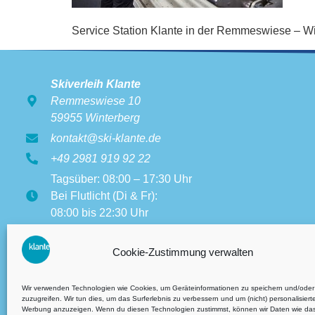
Service Station Klante in der Remmeswiese – Win
Skiverleih Klante
Remmeswiese 10
59955 Winterberg
kontakt@ski-klante.de
+49 2981 919 92 22
Tagsüber: 08:00 – 17:30 Uhr
Bei Flutlicht (Di & Fr):
08:00 bis 22:30 Uhr
Öffnungszeiten weitere
Filialen:
Cookie-Zustimmung verwalten
08:00 bis 17:30 Uhr
Wir verwenden Technologien wie Cookies, um Geräteinformationen zu speichern und/oder
zuzugreifen. Wir tun dies, um das Surferlebnis zu verbessern und um (nicht) personalisiert
Werbung anzuzeigen. Wenn du diesen Technologien zustimmst, können wir Daten wie da