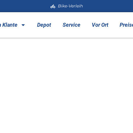
Bike-Verleih
h Klante
Depot
Service
Vor Ort
Preis
 Klante in der Remme