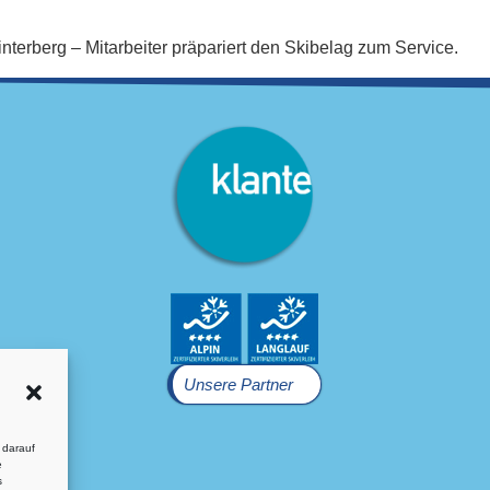
terberg – Mitarbeiter präpariert den Skibelag zum Service.
Unsere Partner
 darauf
e
s