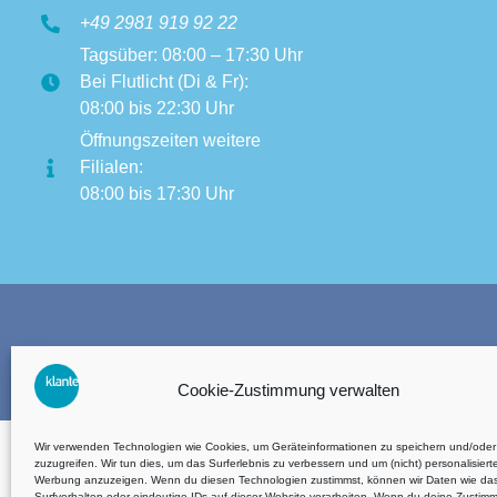
+49 2981 919 92 22
Tagsüber: 08:00 – 17:30 Uhr
Bei Flutlicht (Di & Fr):
08:00 bis 22:30 Uhr
Öffnungszeiten weitere
Filialen:
08:00 bis 17:30 Uhr
AGB´s
Cookie-Zustimmung verwalten
Wir verwenden Technologien wie Cookies, um Geräteinformationen zu speichern und/oder
zuzugreifen. Wir tun dies, um das Surferlebnis zu verbessern und um (nicht) personalisiert
Werbung anzuzeigen. Wenn du diesen Technologien zustimmst, können wir Daten wie da
Surfverhalten oder eindeutige IDs auf dieser Website verarbeiten. Wenn du deine Zustim