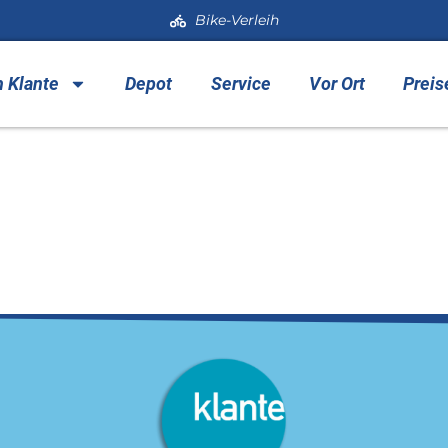
Bike-Verleih
h Klante
Depot
Service
Vor Ort
Preis
i Klante HP