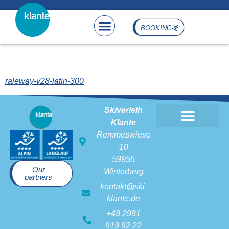
content
BOOKING
raleway-v28-latin-300
raleway-v28-latin-300
Skiverleih
Klante
Remmeswiese
10
59955
Our
Winterberg
partners
kontakt@ski-
klante.de
+49 2981
919 92 22