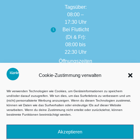
Tagsüber:
08:00 –
17:30 Uhr
Bei Flutlicht
(Di & Fr):
08:00 bis
22:30 Uhr
Öffnungszeiten
weitere
Cookie-Zustimmung verwalten
Filialen:
08:00 bis
17:30 Uhr
Wir verwenden Technologien wie Cookies, um Geräteinformationen zu speichern
und/oder darauf zuzugreifen. Wir tun dies, um das Surferlebnis zu verbessern und um
(nicht) personalisierte Werbung anzuzeigen. Wenn du diesen Technologien zustimmst,
können wir Daten wie das Surfverhalten oder eindeutige IDs auf dieser Website
verarbeiten. Wenn du deine Zustimmung nicht erteilst oder zurückziehst, können
Terms and Conditions (GTC
bestimmte Funktionen beeinträchtigt werden.
Privacy
Akzeptieren
imprint