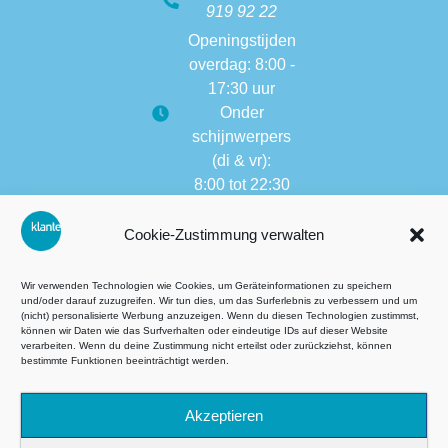
919 92 22
Openingstijden
overdag: 8:00 -
17:30 uur
Onder
schijnwerpers
(di & vr):
8:00 tot 22:30
Openingstijden
Cookie-Zustimmung verwalten
van andere
vestigingen:
8:00 tot 17:30
Wir verwenden Technologien wie Cookies, um Geräteinformationen zu speichern
und/oder darauf zuzugreifen. Wir tun dies, um das Surferlebnis zu verbessern und um
(nicht) personalisierte Werbung anzuzeigen. Wenn du diesen Technologien zustimmst,
können wir Daten wie das Surfverhalten oder eindeutige IDs auf dieser Website
verarbeiten. Wenn du deine Zustimmung nicht erteilst oder zurückziehst, können
Algemene voorwaarden (AVG)
bestimmte Funktionen beeinträchtigt werden.
Datenschutz
Akzeptieren
Impressie