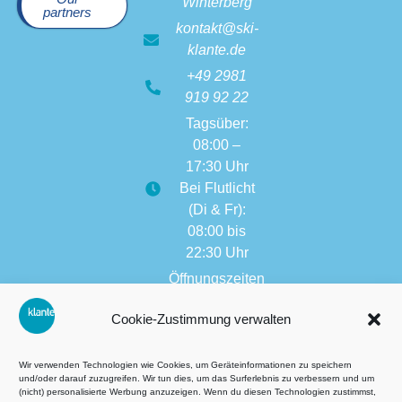
Winterberg
partners
kontakt@ski-
klante.de
+49 2981
919 92 22
Tagsüber:
08:00 –
17:30 Uhr
Bei Flutlicht
(Di & Fr):
08:00 bis
22:30 Uhr
Öffnungszeiten
weitere
Cookie-Zustimmung verwalten
Filialen:
08:00 bis
17:30 Uhr
Wir verwenden Technologien wie Cookies, um Geräteinformationen zu speichern
und/oder darauf zuzugreifen. Wir tun dies, um das Surferlebnis zu verbessern und um
(nicht) personalisierte Werbung anzuzeigen. Wenn du diesen Technologien zustimmst,