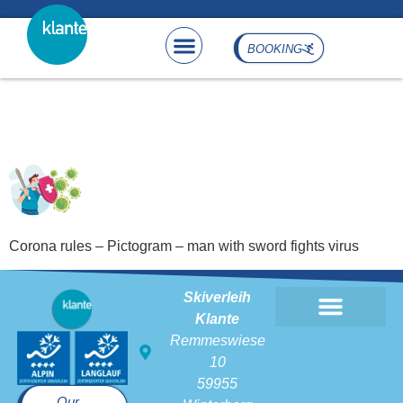
content
BOOKING
Corona rules – Pictogram –
man with sword fights virus
Corona rules – Pictogram – man with sword fights virus
Skiverleih
Klante
Remmeswiese
10
59955
Our