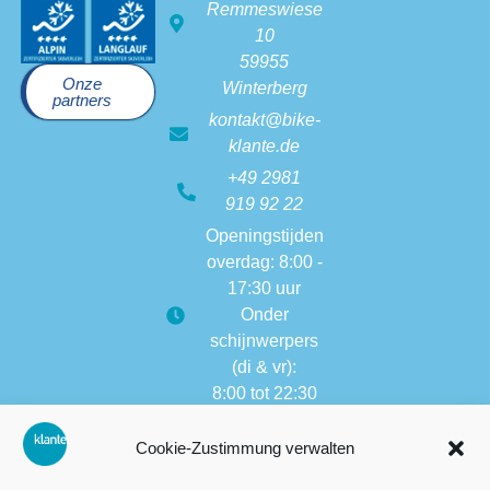
Remmeswiese
10
59955
Onze
Winterberg
partners
kontakt@bike-
klante.de
+49 2981
919 92 22
Openingstijden
overdag: 8:00 -
17:30 uur
Onder
schijnwerpers
(di & vr):
8:00 tot 22:30
Openingstijden
Cookie-Zustimmung verwalten
van andere
vestigingen: