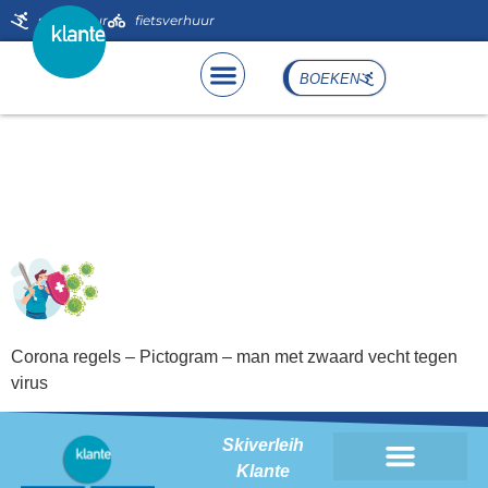
de
skiverhuur
fietsverhuur
inhoud
BOEKEN
Corona regels – Pictogram –
man met zwaard vecht
tegen virus
Corona regels – Pictogram – man met zwaard vecht tegen
virus
Skiverleih
Klante
Skiverhuur Klante