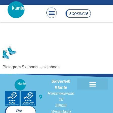
content
BOOKING
Pictogram Ski boots – ski
shoes
Pictogram Ski boots – ski shoes
Skiverleih
Klante
Remmeswiese
10
59955
Our
Winterberg