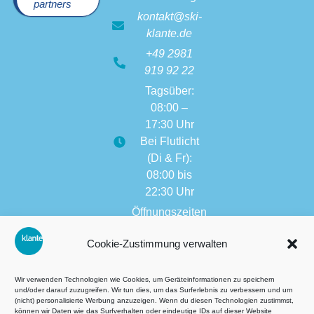
partners
kontakt@ski-
klante.de
+49 2981
919 92 22
Tagsüber:
08:00 –
17:30 Uhr
Bei Flutlicht
(Di & Fr):
08:00 bis
22:30 Uhr
Öffnungszeiten
weitere
Cookie-Zustimmung verwalten
Filialen:
08:00 bis
17:30 Uhr
Wir verwenden Technologien wie Cookies, um Geräteinformationen zu speichern
und/oder darauf zuzugreifen. Wir tun dies, um das Surferlebnis zu verbessern und um
(nicht) personalisierte Werbung anzuzeigen. Wenn du diesen Technologien zustimmst,
können wir Daten wie das Surfverhalten oder eindeutige IDs auf dieser Website