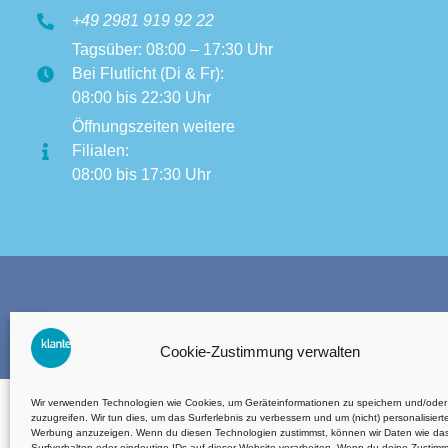
+49 2981 919 92 22
Tagsüber: 08:00 – 17:30 Uhr
Bei Flutlicht (Di & Fr):
08:00 bis 22:30 Uhr
Öffnungszeiten weitere
Filialen:
08:00 bis 17:30 Uhr
AGB´s
Cookie-Zustimmung verwalten
Wir verwenden Technologien wie Cookies, um Geräteinformationen zu speichern und/oder
zuzugreifen. Wir tun dies, um das Surferlebnis zu verbessern und um (nicht) personalisiert
Werbung anzuzeigen. Wenn du diesen Technologien zustimmst, können wir Daten wie da
Surfverhalten oder eindeutige IDs auf dieser Website verarbeiten. Wenn du deine Zustim