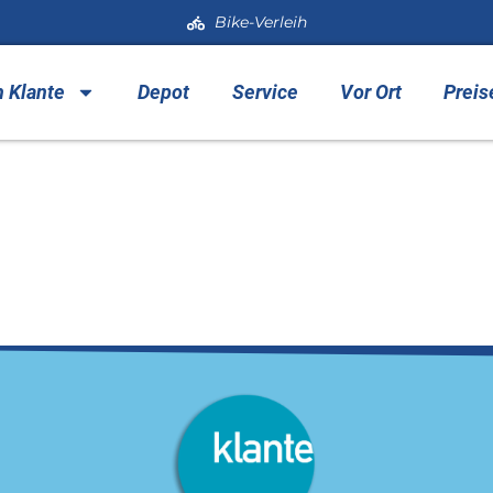
Bike-Verleih
h Klante
Depot
Service
Vor Ort
Preis
ictogram Skischuhe