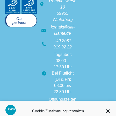
Remmeswiese
10
59955
Our
Winterberg
partners
kontakt@ski-
klante.de
+49 2981
919 92 22
Tagsüber:
08:00 –
17:30 Uhr
Bei Flutlicht
(Di & Fr):
08:00 bis
22:30 Uhr
Öffnungszeiten
weitere
Cookie-Zustimmung verwalten
Filialen: