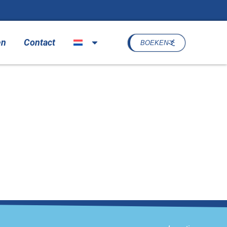
en
Contact
BOEKEN
der met sjaal