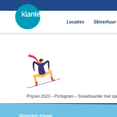
de
inhoud
Locaties
Skiverhuur
Prijzen 2023 – 
Prijzen 2023 – Pictogram – Snowboarder met sja
Skiverleih Klante