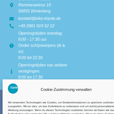
Remmeswiese 10
59955 Winterberg
kontakt@bike-klante.de
+49 2981 919 92 22
Openingstijden overdag:
8:00 - 17:30 uur
Onder schijnwerpers (di &
vr):
8:00 tot 22:30
Openingstijden van andere
vestigingen:
8:00 tot 17:30
Cookie-Zustimmung verwalten
Wir verwenden Technologien wie Cookies, um Geräteinformationen zu speichern und/oder
zuzugreifen. Wir tun dies, um das Surferlebnis zu verbessern und um (nicht) personalisiert
Werbung anzuzeigen. Wenn du diesen Technologien zustimmst, können wir Daten wie da
Algemene v
Surfverhalten oder eindeutige IDs auf dieser Website verarbeiten. Wenn du deine Zustim