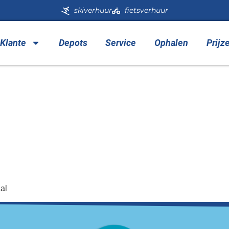
skiverhuur
fietsverhuur
 Klante
Depots
Service
Ophalen
Prijz
Pictogram – Snowboar
al